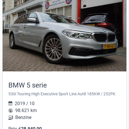
BMW 5 serie
530i Touring High Executive Sport Line Aut8 185KW / 252PK
2019 / 10
98.621 km
Benzine
Prijs €
28.940,00