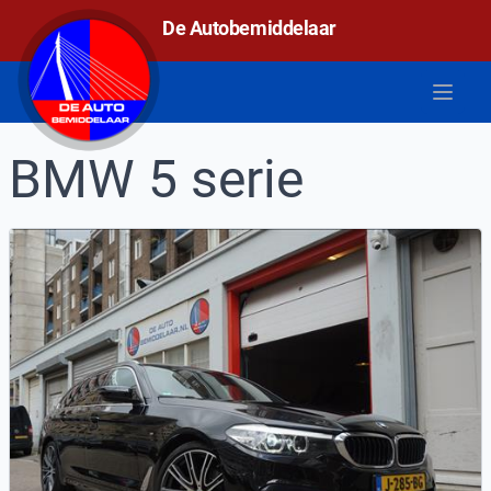
De autobemiddelaar
De Autobemiddelaar
Open 
BMW 5 serie