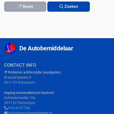
Reset
Zoeken
De Autobemiddelaar
CONTACT INFO
Parkeren achterzijde (navigatie):
Brandersplaats 8
3011 EV Rotterdam
Ingang automakelaars kantoor:
Schiedamsedijk 10a
3011 EC Rotterdam
010-4131704
info@deautobemiddelaar.nl