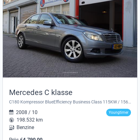
Mercedes C klasse
C180 Kompressor BlueEfficiency Business Class 115KW / 156PK
2008 / 10
Youngtimer
198.532 km
Benzine
Prijs €
4.790,00