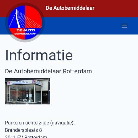
De autobemiddelaar
De Autobemiddelaar
Open 
Informatie
De
Autobemiddelaar Rotterdam
Parkeren achterzijde (navigatie):
Brandersplaats 8
3011 EV Rotterdam