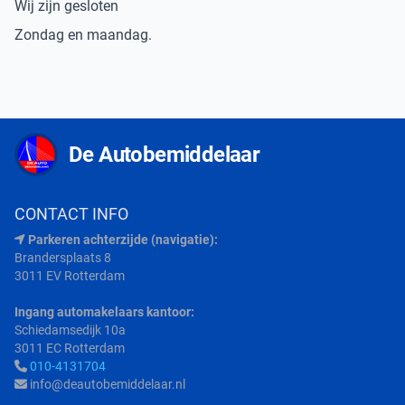
Wij zijn gesloten
Zondag en maandag.
De Autobemiddelaar
CONTACT INFO
Parkeren achterzijde (navigatie):
Brandersplaats 8
3011 EV Rotterdam
Ingang automakelaars kantoor:
Schiedamsedijk 10a
3011 EC Rotterdam
010-4131704
info@deautobemiddelaar.nl