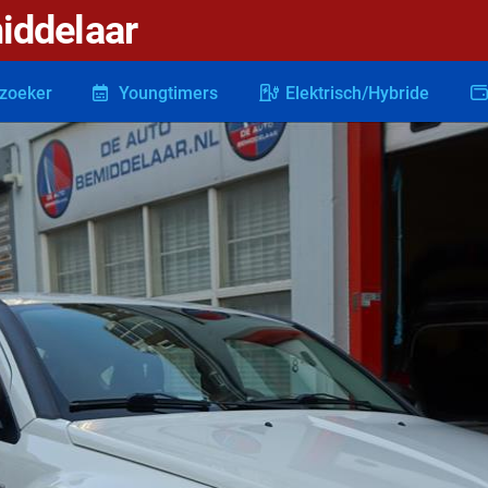
iddelaar
zoeker
Youngtimers
Elektrisch/Hybride