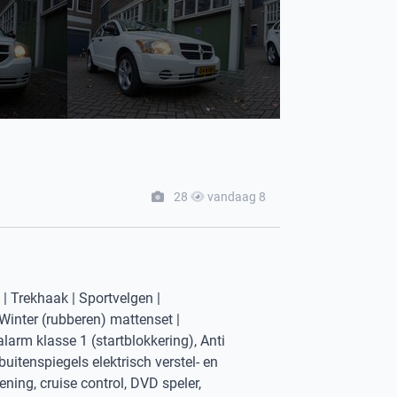
28
vandaag 8
 Trekhaak | Sportvelgen |
Winter (rubberen) mattenset |
alarm klasse 1 (startblokkering), Anti
itenspiegels elektrisch verstel- en
ning, cruise control, DVD speler,